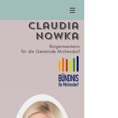
Claudia
Nowka
Bürgermeisterin
für die Gemeinde Michendorf